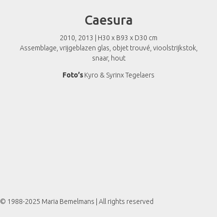
Caesura
2010, 2013 | H30 x B93 x D30 cm
Assemblage, vrijgeblazen glas, objet trouvé, vioolstrijkstok,
snaar, hout
Foto’s
Kyro & Syrinx Tegelaers
© 1988-2025 Maria Bemelmans | All rights reserved